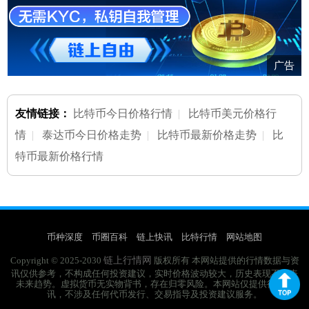
广告
友情链接：
比特币今日价格行情
|
比特币美元价格行
情
|
泰达币今日价格走势
|
比特币最新价格走势
|
比
特币最新价格行情
币种深度
币圈百科
链上快讯
比特行情
网站地图
链上行情网
Copyright © 2025-2030
版权所有 本网站提供的行情数据与资
讯仅供参考，不构成任何投资建议，实时价格波动较大，历史表现不代表
未来趋势。虚拟货币无实物背书，存在归零风险。本网站仅提供行业资
讯，不涉及任何代币发行、交易指导及投资建议服务。