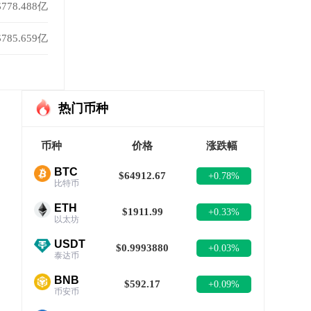
$778.488亿
$785.659亿
热门币种
币种
价格
涨跌幅
BTC
$64912.67
+0.78%
比特币
ETH
$1911.99
+0.33%
以太坊
USDT
$0.9993880
+0.03%
泰达币
BNB
$592.17
+0.09%
币安币