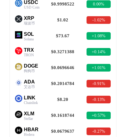
USDC
$0.9998522
0.00%
USD Coin
XRP
$1.02
-1.02%
瑞波币
SOL
$73.67
+1.08%
Solana
TRX
$0.3271388
+0.14%
TRON
DOGE
$0.0696646
+1.01%
狗狗币
ADA
$0.2014784
-0.91%
艾达币
LINK
$8.20
-0.13%
Chainlink
XLM
$0.1618744
+0.57%
Stellar
HBAR
$0.0679637
-0.27%
Hedera