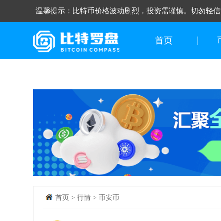
温馨提示：比特币价格波动剧烈，投资需谨慎。切勿轻信
首页
首页
>
行情
>
币安币