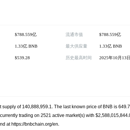
$788.559亿
流通市值
$788.559亿
1.33亿 BNB
最大供应量
1.33亿 BNB
$539.28
历史最高时间
2025年10月13
t supply of 140,888,959.1. The last known price of BNB is 649
s currently trading on 2521 active market(s) with $2,588,015,844
nd at https://bnbchain.org/en.