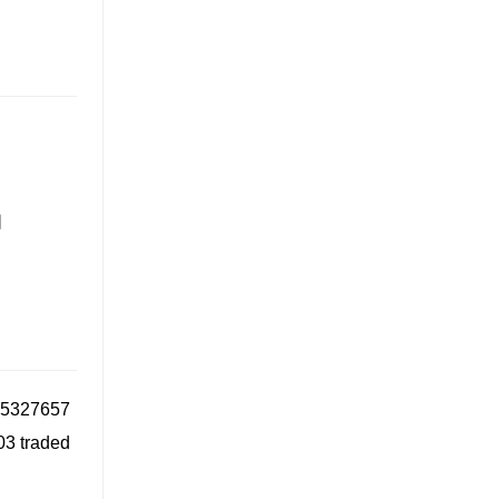
日
.75327657
.03 traded