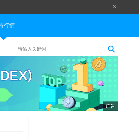
×
特行情
广告