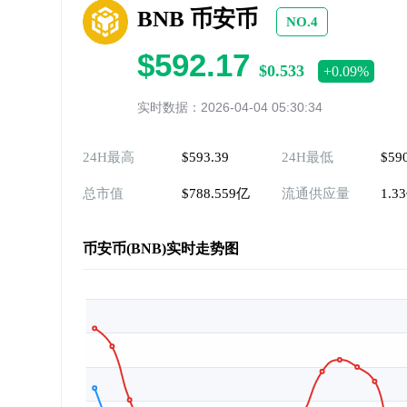
BNB 币安币
NO.4
$592.17
$0.533
+0.09%
实时数据：2026-04-04 05:30:34
24H最高
$593.39
24H最低
$59
总市值
$788.559亿
流通供应量
1.3
币安币(BNB)实时走势图